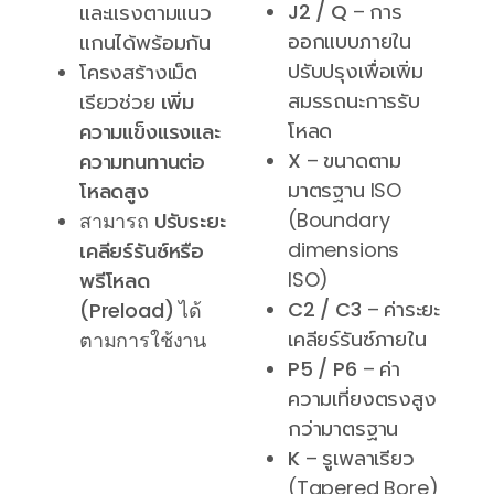
J2 / Q
– การ
และแรงตามแนว
ออกแบบภายใน
แกนได้พร้อมกัน
ปรับปรุงเพื่อเพิ่ม
โครงสร้างเม็ด
สมรรถนะการรับ
เรียวช่วย
เพิ่ม
โหลด
ความแข็งแรงและ
X
– ขนาดตาม
ความทนทานต่อ
มาตรฐาน ISO
โหลดสูง
(Boundary
สามารถ
ปรับระยะ
dimensions
เคลียร์รันซ์หรือ
ISO)
พรีโหลด
C2 / C3
– ค่าระยะ
(Preload)
ได้
เคลียร์รันซ์ภายใน
ตามการใช้งาน
P5 / P6
– ค่า
ความเที่ยงตรงสูง
กว่ามาตรฐาน
K
– รูเพลาเรียว
(Tapered Bore)