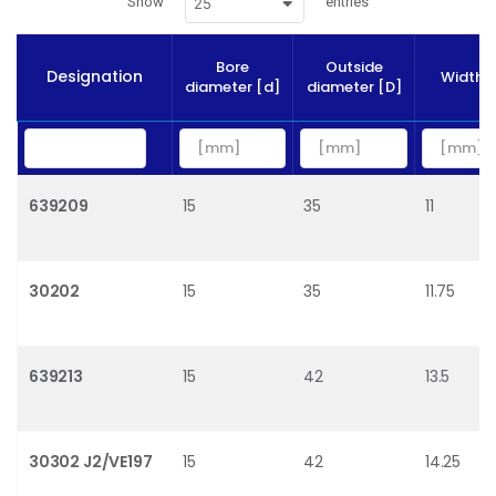
Show
entries
25
Bore
Outside
Designation
Width [
diameter [d]
diameter [D]
639209
15
35
11
30202
15
35
11.75
639213
15
42
13.5
30302 J2/VE197
15
42
14.25