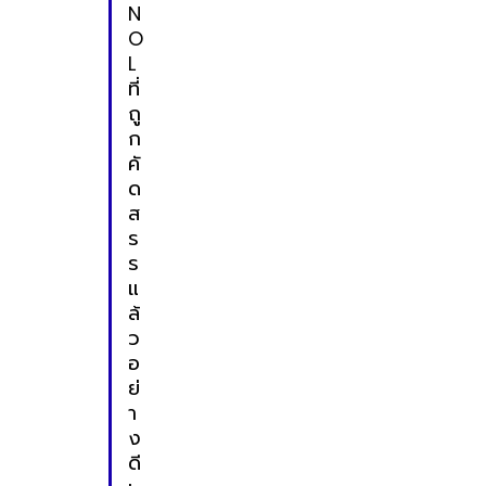
N
O
L
ที่
ถู
ก
คั
ด
ส
ร
ร
แ
ล้
ว
อ
ย่
า
ง
ดี