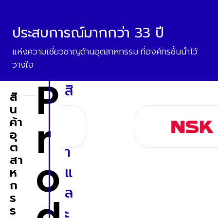
ประสบการณ์มากกว่า 33 ปี
แห่งความเชี่ยวชาญด้านอุตสาหกรรม ที่องค์กรชั้นนำไว้
วางใจ
P
สิ
สิ
น
น
r
ค้า
ค้
อุ
ต
า
o
สา
แ
ห
ก
ล
ร
d
ร
ะ