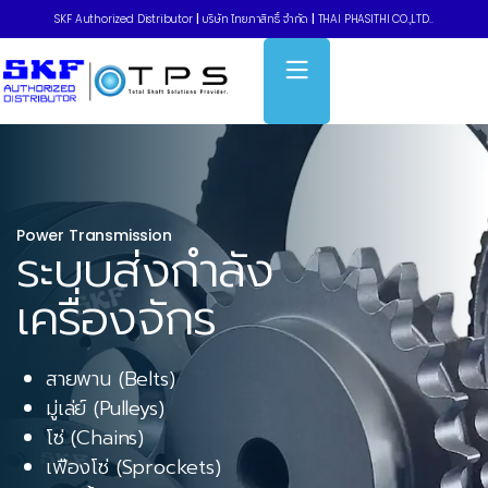
SKF Authorized Distributor
|
บริษัท ไทยภาสิทธิ์ จำกัด
|
THAI PHASITHI CO.,LTD..
Power Transmission
ระบบส่งกำลัง
เครื่องจักร
สายพาน (Belts)
มู่เล่ย์ (Pulleys)
โซ่ (Chains)
เฟืองโซ่ (Sprockets)