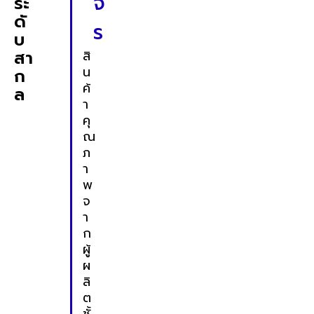
จ
ระ
ดั
ร
บ
สา
สิ
น
ก
ค้
ล
า
คุ
ณ
ภ
า
พ
จ
า
ก
ผู้
ผ
ลิ
ต
ชั้