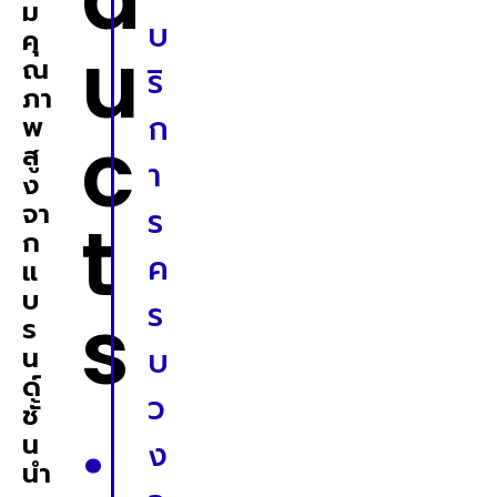
ม
บ
คุ
u
ณ
ริ
ภา
ก
พ
c
สู
า
ง
จา
ร
t
ก
ค
แ
บ
s
ร
ร
น
บ
ด์
.
ว
ชั้
น
ง
นำ