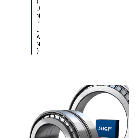
(
U
N
P
L
A
N
)