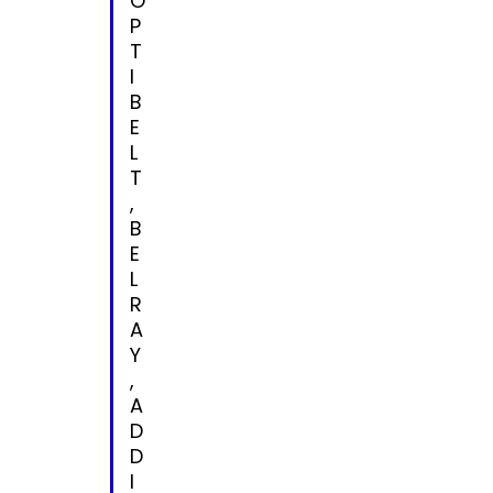
O
P
T
I
B
E
L
T
,
B
E
L
R
A
Y
,
A
D
D
I