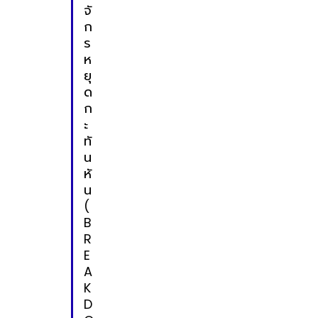
จั
ก
ร
ห
ยุ
ด
ก
ะ
ทั
น
หั
น
(
B
R
E
A
K
D