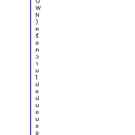
O
W
N
)
ห
รื
อ
ค
ว
า
ม
ไ
ม่
แ
น่
น
อ
น
ข
อ