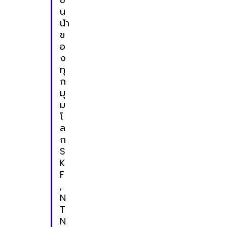
น
นำ
ข
อ
ง
ทุ
ก
มุ
ม
โ
ล
ก
S
K
F
,
N
T
N