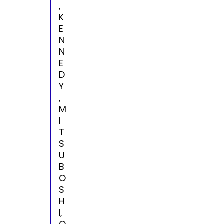
,
K
E
N
N
E
D
Y
,
M
I
T
S
U
B
O
S
H
I,