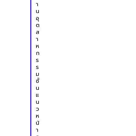
า
น
อุ
ต
ส
า
ห
ก
ร
ร
ม
ชั้
น
แ
น
ว
ห
น้
า