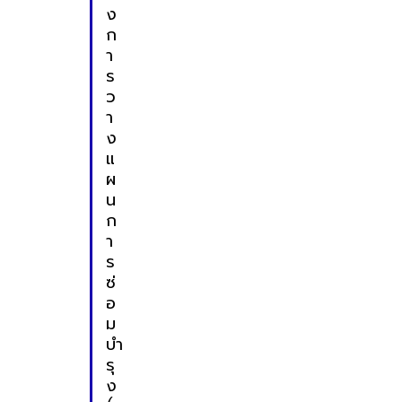
ง
ก
า
ร
ว
า
ง
แ
ผ
น
ก
า
ร
ซ่
อ
ม
บำ
รุ
ง