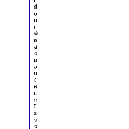
เ
ยี่
ย
ม
เ
พื่
อ
ส่
ง
ม
อ
บ
ใ
ห้
แ
ก่
โ
ร
ง
ง