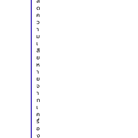
ล
ด
ค
ว
า
ม
เ
สี
ย
ห
า
ย
จ
า
ก
เ
ค
รื่
อ
ง