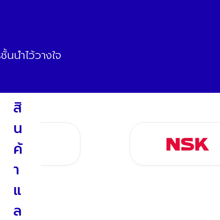
ั้นนำไว้วางใจ
สิ
น
ค้
า
แ
ล