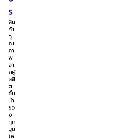
ร
สิน
ค้า
คุ
ณ
ภา
พ
จา
กผู้
ผลิ
ต
ชั้น
นำ
ขอ
ง
ทุก
มุม
โล