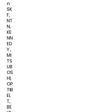
ก
SK
F,
NT
N,
KE
NN
ED
Y ,
MI
TS
UB
OS
HI,
OP
TIB
EL
T,
BE