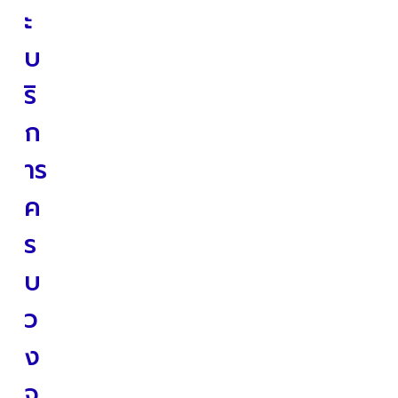
ะ
บ
ริ
ก
าร
ค
ร
บ
ว
ง
จ