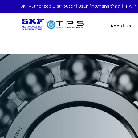
SKF Authorized Distributor
|
บริษัท ไทยภาสิทธิ์ จำกัด
|
THAI PH
About Us
Power Transmission
ระบบส่งกำลั
เครื่องจักร
สายพาน (Belts)
มู่เล่ย์ (Pulleys)
โซ่ (Chains)