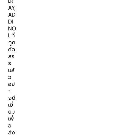
LR
AY,
AD
DI
NO
L ที่
ถูก
คัด
สร
ร
แล้
ว
อย่
า
งดี
เยี่
ยม
เพื่
อ
ส่ง