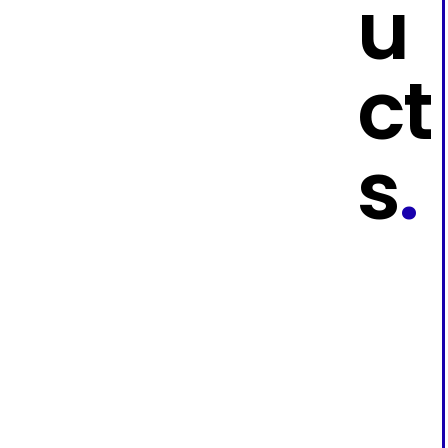
u
ct
s
.