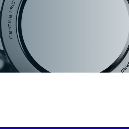
เฟืองโซ่ (Sprockets)
คับปลิ้ง (Couplings)
บูช (Bushings and Hubs)
See Products