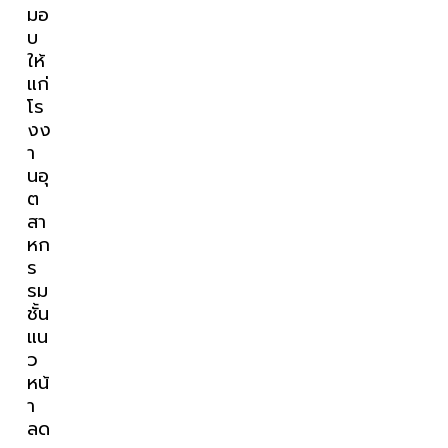
มอ
บ
ให้
แก่
โร
งง
า
นอุ
ต
สา
หก
ร
รม
ชั้น
แน
ว
หน้
า
ลด