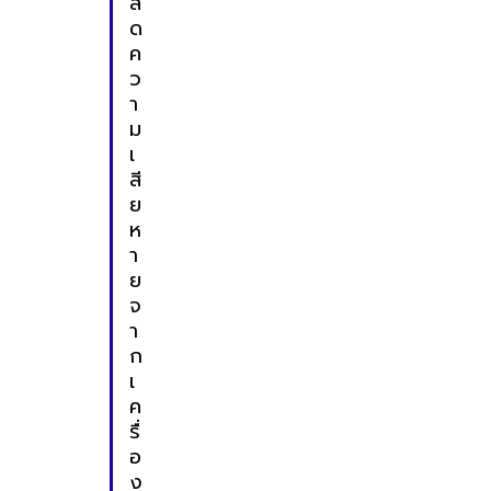
ล
ด
ค
ว
า
ม
เ
สี
ย
ห
า
ย
จ
า
ก
เ
ค
รื่
อ
ง