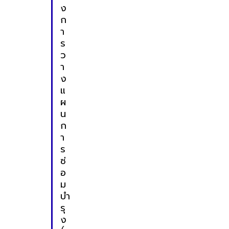
ง
ก
า
ร
ว
า
ง
แ
ผ
น
ก
า
ร
ซ่
อ
ม
บำ
รุ
ง