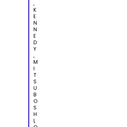
,
K
E
N
N
E
D
Y
,
M
I
T
S
U
B
O
S
H
I,