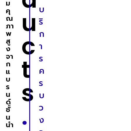
ม
บ
คุ
u
ณ
ริ
ภา
ก
พ
c
สู
า
ง
จา
ร
t
ก
ค
แ
บ
s
ร
ร
น
บ
ด์
.
ว
ชั้
น
ง
นำ