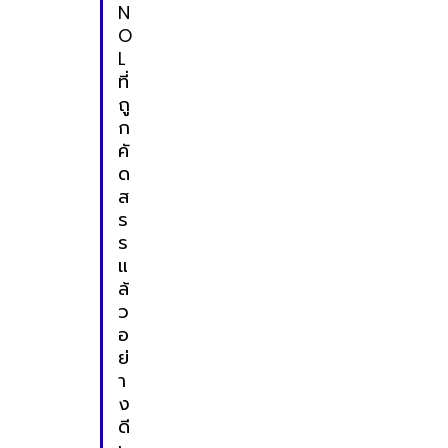
N
O
L
ที่
ถู
ก
คั
ด
ส
ร
ร
แ
ล้
ว
อ
ย่
า
ง
ดี