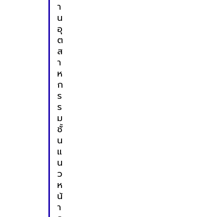
า
น
อุ
ต
ส
า
ห
ก
ร
ร
ม
ชั้
น
แ
น
ว
ห
น้
า