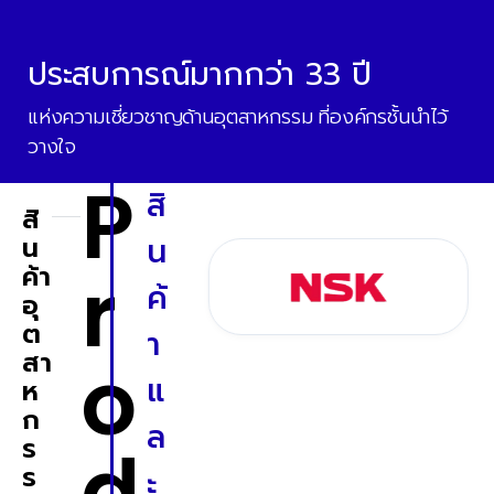
ประสบการณ์มากกว่า 33 ปี
แห่งความเชี่ยวชาญด้านอุตสาหกรรม ที่องค์กรชั้นนำไว้
วางใจ
P
สิ
สิ
น
น
r
ค้า
ค้
อุ
ต
า
o
สา
แ
ห
ก
ล
ร
d
ร
ะ