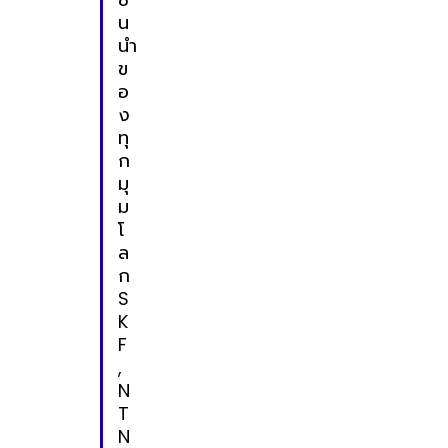
น
นำ
ข
อ
ง
ทุ
ก
มุ
ม
โ
ล
ก
S
K
F
,
N
T
N