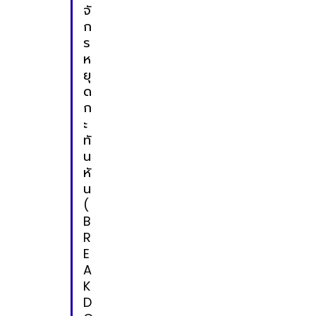
จั
ก
ร
ห
ยุ
ด
ก
ะ
ทั
น
หั
น
(
B
R
E
A
K
D