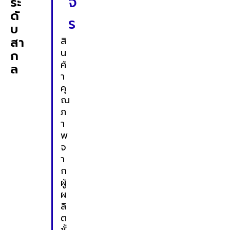
จ
ระ
ดั
ร
บ
สา
สิ
น
ก
ค้
ล
า
คุ
ณ
ภ
า
พ
จ
า
ก
ผู้
ผ
ลิ
ต
ชั้