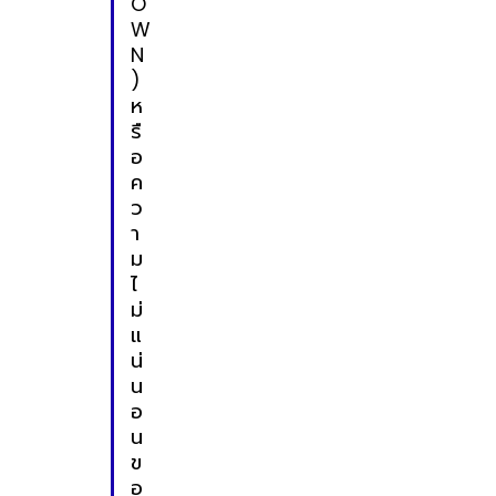
O
W
N
)
ห
รื
อ
ค
ว
า
ม
ไ
ม่
แ
น่
น
อ
น
ข
อ