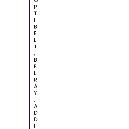
O
P
T
I
B
E
L
T
,
B
E
L
R
A
Y
,
A
D
D
I