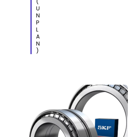
(
U
N
P
L
A
N
)