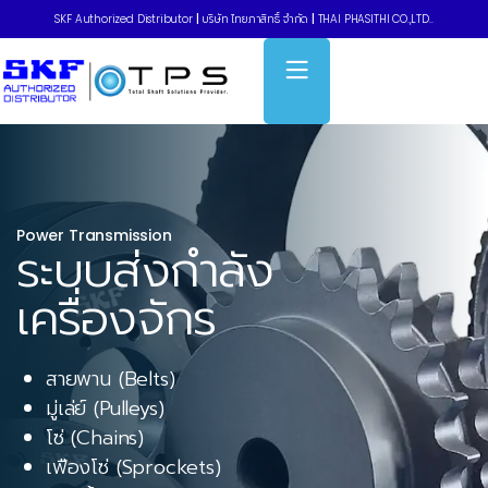
SKF Authorized Distributor
|
บริษัท ไทยภาสิทธิ์ จำกัด
|
THAI PHASITHI CO.,LTD..
Power Transmission
ระบบส่งกำลัง
เครื่องจักร
สายพาน (Belts)
มู่เล่ย์ (Pulleys)
โซ่ (Chains)
เฟืองโซ่ (Sprockets)