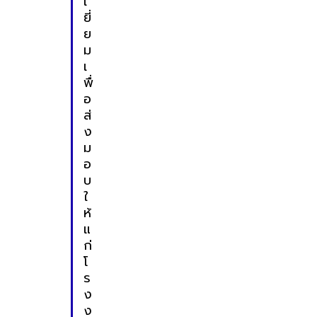
เ
ยี่
ย
ม
เ
พื่
อ
ส่
ง
ม
อ
บ
ใ
ห้
แ
ก่
โ
ร
ง
ง