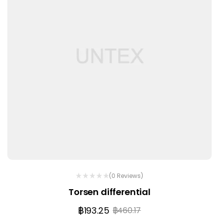
(0 Reviews)
Torsen differential
฿
193.25
฿
460.17