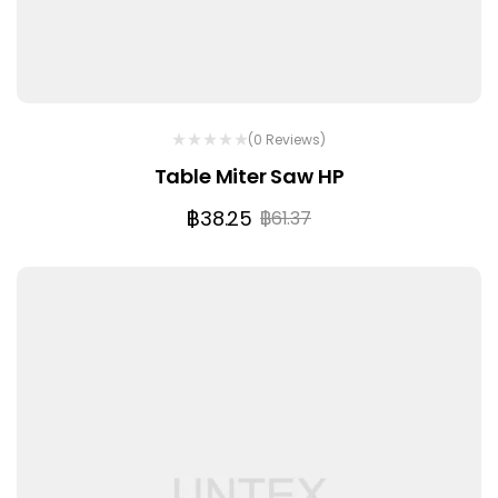
(0 Reviews)
Table Miter Saw HP
฿
38.25
฿
61.37