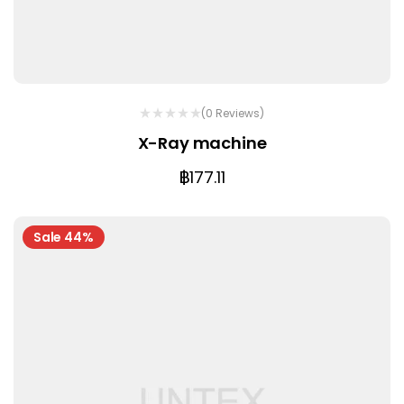
(0 Reviews)
X-Ray machine
฿
177.11
Sale 44%