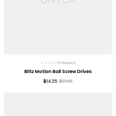
(0 Reviews)
Blitz Motion Ball Screw Drives
฿
14.35
฿
25.66