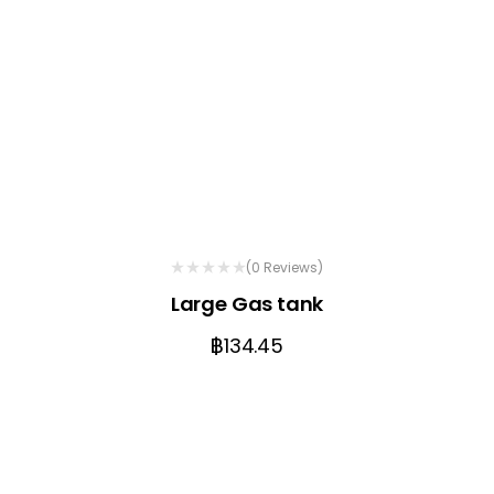
(0 Reviews)
Large Gas tank
฿
134.45