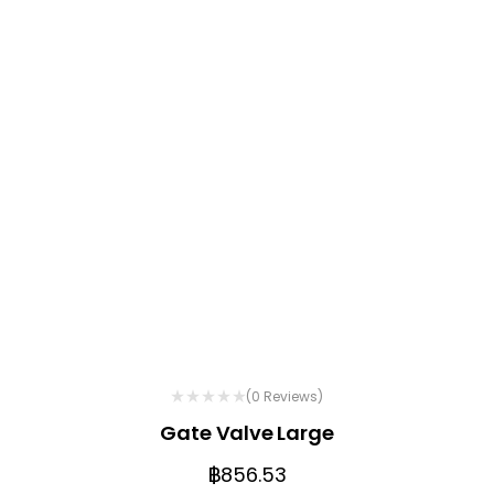
(0 Reviews)
Gate Valve Large
฿
856.53