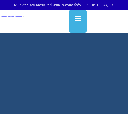
SKF Authorized Distributor
|
บริษัท ไทยภาสิทธิ์ จำกัด
|
THAI PHASITHI CO.,LTD..
Home
»
Industrial robot arms