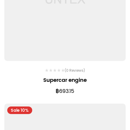
(0 Reviews)
Supercar engine
฿
693.15
Sale 10%