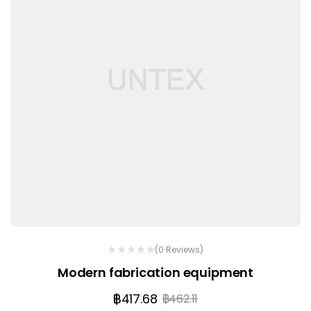
(0 Reviews)
Modern fabrication equipment
฿
417.68
฿
462.11