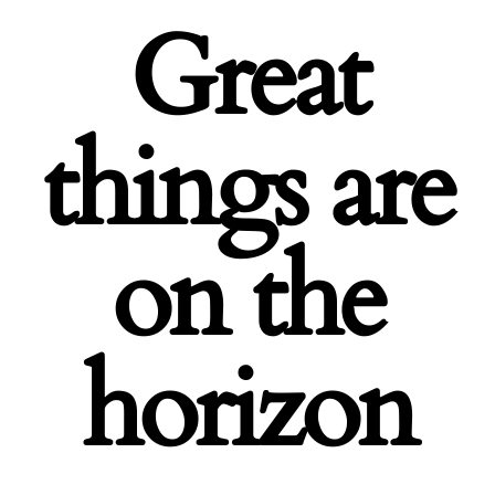
Great
things are
on the
horizon