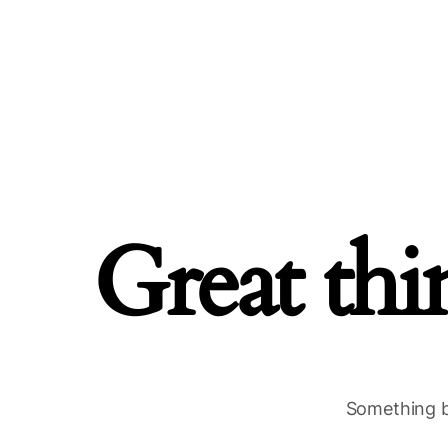
Great thi
Something bi