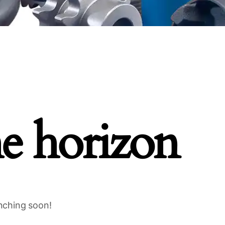
he horizon
unching soon!