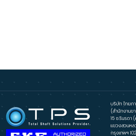
บริษัท ไทยภาส
(สำนักงานขา
15 ซ.รินรดา (
แขวงสวนหล
กรุงเทพฯ 10