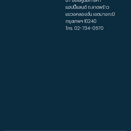
87 ซอยศูนย์การค้า
แฮปปี้แลนด์ ถ.ลาดพร้าว
แขวงคลองจั่น เขตบางกะปิ
กรุงเทพฯ 10240
โทร.
02-734-0570